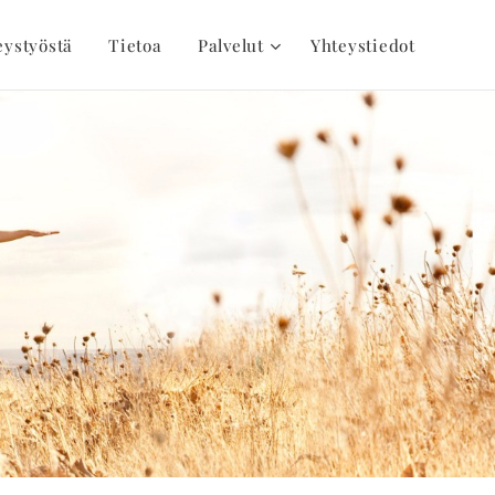
eystyöstä
Tietoa
Palvelut
Yhteystiedot